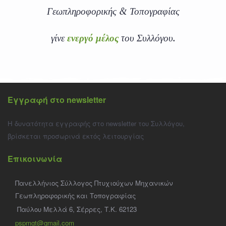
Γεωπληροφορικής & Τοπογραφίας
γίνε
ενεργό μέλος
του Συλλόγου.
Εγγραφή στο newsletter
Η δυνατότητα εγγραφής στο newsletter του Συλλόγου,
βρίσκεται προσωρινά εκτός λειτουργίας
Επικοινωνία
Πανελλήνιος Σύλλογος Πτυχιούχων Μηχανικών
Γεωπληροφορικής και Τοπογραφίας
Παύλου Μελλά 6, Σέρρες, Τ.Κ. 62123
pspmgt@gmail.com