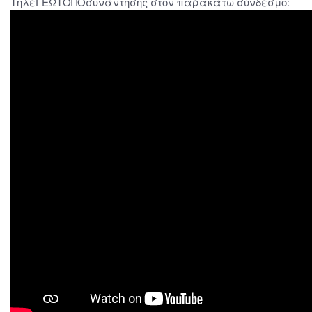
ΤηλεΓΕΩΤΟΠΟσυνάντησης στον παρακάτω σύνδεσμο: