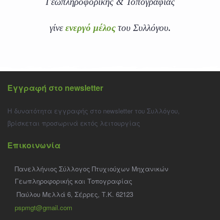
Γεωπληροφορικής & Τοπογραφίας
γίνε
ενεργό μέλος
του Συλλόγου.
Εγγραφή στο newsletter
Η δυνατότητα εγγραφής στο newsletter του Συλλόγου,
βρίσκεται προσωρινά εκτός λειτουργίας
Επικοινωνία
Πανελλήνιος Σύλλογος Πτυχιούχων Μηχανικών
Γεωπληροφορικής και Τοπογραφίας
Παύλου Μελλά 6, Σέρρες, Τ.Κ. 62123
pspmgt@gmail.com