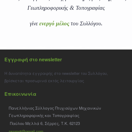
Γεωπληροφορικής & Τοπογραφίας
γίνε
ενεργό μέλος
του Συλλόγου.
Εγγραφή στο newsletter
Η δυνατότητα εγγραφής στο newsletter του Συλλόγου,
βρίσκεται προσωρινά εκτός λειτουργίας
Επικοινωνία
Πανελλήνιος Σύλλογος Πτυχιούχων Μηχανικών
Γεωπληροφορικής και Τοπογραφίας
Παύλου Μελλά 6, Σέρρες, Τ.Κ. 62123
pspmgt@gmail.com