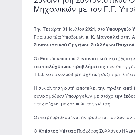
Μηχανικών με τον Γ.Γ. Υπ
Την Τετάρτη 31 Ιουλίου 2024, στο
Υπουργείο 
Γραμματέα Υποδομών
κ.
Κ. Μαγουλά
στην Α
Συντονιστικού Οργάνου Συλλόγων Πτυχιο
Οι Εκπρόσωποι του Συντονιστικού, κατέθεσ
του πολύχρονου προβλήματος
των επαγγελ
Τ.Ε.Ι. και ακολούθησε σχετική συζήτηση επ’ α
Η συνάντηση αυτή αποτελεί
την πρώτη από 
συναρμόδιων Υπουργείων με στόχο
την έκδ
πτυχιούχων μηχανικών της χώρας.
Οι παρευρισκόμενοι εκπρόσωποι του Συντονισ
Ο
Χρήστος Ψήττας
Πρόεδρος Συλλόγου Ηλεκτ