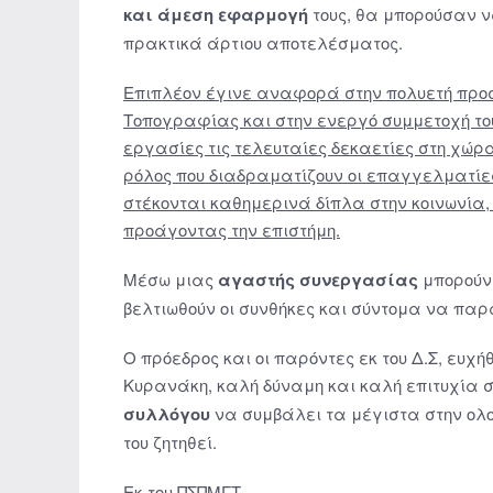
και άμεση εφαρμογή
τους, θα μπορούσαν ν
πρακτικά άρτιου αποτελέσματος.
Επιπλέον έγινε αναφορά στην πολυετή προ
Τοπογραφίας και στην ενεργό συμμετοχή το
εργασίες τις τελευταίες δεκαετίες στη χώρα
ρόλος που διαδραματίζουν οι επαγγελματίε
στέκονται καθημερινά δίπλα στην κοινωνία, 
προάγοντας την επιστήμη.
Μέσω μιας
αγαστής συνεργασίας
μπορούν 
βελτιωθούν οι συνθήκες και σύντομα να πα
Ο πρόεδρος και οι παρόντες εκ του Δ.Σ, ευχ
Κυρανάκη, καλή δύναμη και καλή επιτυχία 
συλλόγου
να συμβάλει τα μέγιστα στην ολο
του ζητηθεί.
Εκ του ΠΣΠΜΓΤ