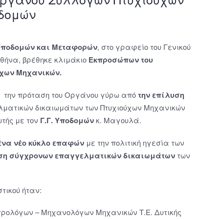
οδομών
Υποδομών και Μεταφορών
, στο γραφείο του Γενικού
θήνα, βρέθηκε κλιμάκιο
Εκπροσώπων του
ύχων Μηχανικών.
αν την πρόταση του Οργάνου γύρω από
την επίλυση
ματικών δικαιωμάτων των Πτυχιούχων Μηχανικών
υτής με τον
Γ.Γ. Υποδομών
κ. Μαγουλά.
ένα νέο κύκλο
επαφών
με την πολιτική ηγεσία των
οση σύγχρονων επαγγελματικών δικαιωμάτων
των
τικού ήταν:
ρολόγων – Μηχανολόγων Μηχανικών Τ.Ε. Δυτικής