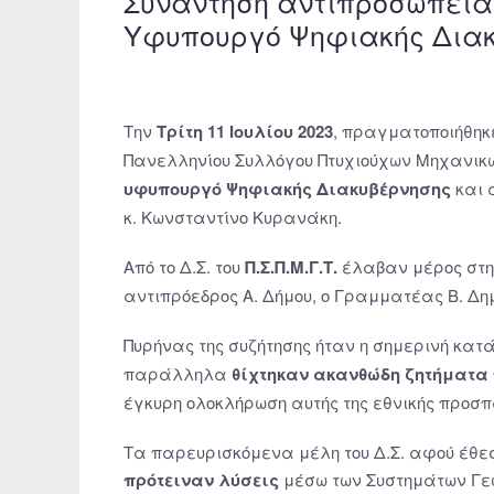
Συνάντηση αντιπροσωπείας τ
Υφυπουργό Ψηφιακής Διακ
Την
Τρίτη 11 Ιουλίου 2023
, πραγματοποιήθηκε
Πανελληνίου Συλλόγου Πτυχιούχων Μηχανι
υφυπουργό Ψηφιακής Διακυβέρνησης
και 
κ. Κωνσταντίνο Κυρανάκη.
Από το Δ.Σ. του
Π.Σ.Π.Μ.Γ.Τ.
έλαβαν μέρος στη 
αντιπρόεδρος Α. Δήμου, ο Γραμματέας Β. Δημη
Πυρήνας της συζήτησης ήταν η σημερινή κατ
παράλληλα
θίχτηκαν ακανθώδη ζητήματα
έγκυρη ολοκλήρωση αυτής της εθνικής προσπ
Τα παρευρισκόμενα μέλη του Δ.Σ. αφού έθε
πρότειναν λύσεις
μέσω των Συστημάτων Γεω