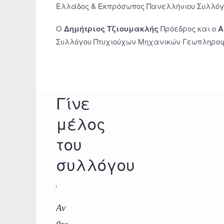
Ελλάδος & Εκπρόσωπος Πανελλήνιου Συλλόγ
Ο
Δημήτριος Τζιουμακλής
Πρόεδρος και ο
Α
Συλλόγου Πτυχιούχων Μηχανικών Γεωπληροφ
Γίνε
μέλος
του
συλλόγου
Αν