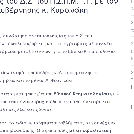
ου Δ.Σ. του Π.Σ.Π.Μ.Γ.Τ. με τον
Γ
υβέρνησης κ. Κυρανάκη
Τ
Σ
τ
 συνάντηση αντιπροσωπείας του Δ.Σ. του
κών Γεωπληροφορικής και Τοπογραφίας
με τον νέο
Σ
Ε
αρμόδιο μεταξύ άλλων, για το Εθνικό Κτηματολόγιο
Κ
Σ
συνάντηση, ο πρόεδρος κ. Δ. Τζιουμακλής, ο
Π
τρίου και το μέλος Α. Φουντούκη.
άσταση και η πορεία του
Εθνικού Κτηματολογίου
ενώ
που αποτελούν τροχοπέδη στην ορθή, έγκαιρη και
άθειας εδώ και χρόνια.
σαν τα αδιαμφισβήτητα προβλήματα, στη συνέχεια
πληροφορικής (GIS), οι οποίες
με αποφασιστική