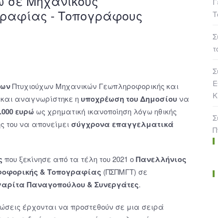
ώ σε Μηχανικούς
Γ
γραφίας - Τοπογράφους
Τ
Σ
τ
Σ
Ε
φων
Πτυχιούχων Μηχανικών Γεωπληροφορικής και
Κ
και αναγνωρίστηκε η
υποχρέωση του Δημοσίου
να
.000 ευρώ
ως χρηματική ικανοποίηση λόγω ηθικής
Σ
ς του να απονείμει
σύγχρονα επαγγελματικά
Π
ς
που ξεκίνησε από τα τέλη του 2021 ο
Πανελλήνιος
ροφορικής & Τοπογραφίας
(ΠΣΠΜΓΤ) σε
αρίτα Παναγοπούλου & Συνεργάτες
.
ιώσεις έρχονται να προστεθούν σε μια σειρά