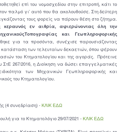
θετηθεί επί του νομοσχεδίου στην επιτροπή, κάτι το
τον παλμό γι’ αυτό που θα ακολουθούσε. Στη δεύτερη
αγκάζοντας τους φορείς να πάρουν θέση στο ζήτημα.
ς κεραυνός εν αιθρία, αφιερώνοντας όλη την
χανικούς
Τοπογραφίας και Γεωπληροφορικής
θηκε για τα προσόντα, συνέχισε παρουσιάζοντας
η κατάσταση των τελευταίων δεκαετιών, όπου φέρουν
ασιών του Κτηματολογίου και της αγοράς. Πρότεινε
ου ΣτΕ 267/2016, η Διοίκηση να δώσει επαγγελματικές
ειδικότητα των Μηχανικών Γεωπληροφορικής και
κούς του Κτηματολογίου.
ής (4 συνεδρίαση) -
ΚΛΙΚ ΕΔΩ
υλή για το Κτηματολόγιο 29/07/2021 -
ΚΛΙΚ ΕΔΩ
αν ο κ. Κάτσης Μάριος (ΣΥΡΙΖΑ). Είχε προτείνει το