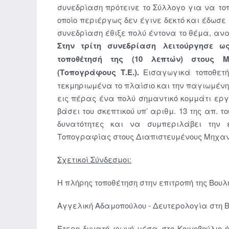
συνεδρίαση πρότεινε το Σύλλογο για να τοπο
οποίο περιέργως δεν έγινε δεκτό και έδωσε 
συνεδρίαση έθιξε πολύ έντονα το θέμα, αν
Στην τρίτη συνεδρίαση λειτούργησε ω
τοποθέτησή της
(10 λεπτών)
στους Μη
(Τοπογράφους Τ.Ε.)
.
Εισαγωγικά τοποθετή
τεκμηριωμένα το πλαίσιο και την παγιωμέν
εις πέρας ένα πολύ σημαντικό κομμάτι εργ
βάσει του σκεπτικού υπ’ αριθμ. 13 της απ. τ
δυνατότητες και να συμπεριλάβει την 
Τοπογραφίας στους Διαπιστευμένους Μηχανι
Σχετικοί Σύνδεσμοι:
Η πλήρης τοποθέτηση στην επιτροπή της Βουλ
Αγγελική Αδαμοπούλου - Δευτερολογία στη Βο
Έτερη δυνατή φωνή μέσα στο Κοινοβούλιο ήτ