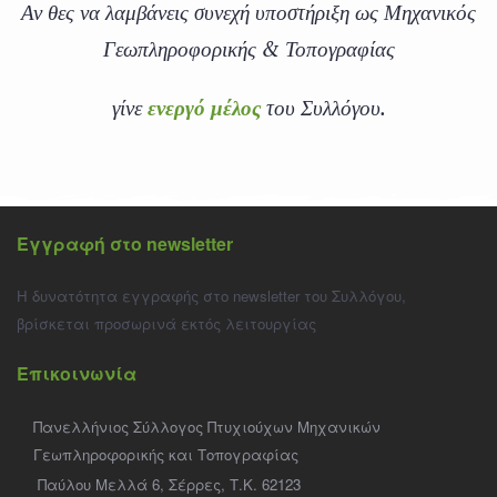
Αν θες να λαμβάνεις συνεχή υποστήριξη ως Μηχανικός
Γεωπληροφορικής & Τοπογραφίας
γίνε
ενεργό μέλος
του Συλλόγου.
Εγγραφή στο newsletter
Η δυνατότητα εγγραφής στο newsletter του Συλλόγου,
βρίσκεται προσωρινά εκτός λειτουργίας
Επικοινωνία
Πανελλήνιος Σύλλογος Πτυχιούχων Μηχανικών
Γεωπληροφορικής και Τοπογραφίας
Παύλου Μελλά 6, Σέρρες, Τ.Κ. 62123