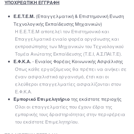
ΥΠΟΧΡΕΩΤΙΚΗ ΕΓΓΡΑΦΗ
E.E.T.E.M.
(Επαγγελματική & Επιστημονική Ένωση
Τεχνολογικής Εκπαίδευσης Μηχανικών)
H E.E.T.E.M αποτελεί τον Επιστημονικό και
Επαγγελματικό ενιαίο φορέα οργάνωσης και
εκπροσώπησης των Μηχανικών του Τεχνολογικού
Τομέα Ανώτατης Εκπαίδευσης (Τ.Ε.Ι, Α.Σ.ΠΑΙ.Τ.Ε).
Ε.Φ.Κ.Α.
- Ενιαίος Φορέας Κοινωνικής Ασφάλισης
Όπως κάθε εργαζόμενος θα πρέπει να ανήκει σε
έναν ασφαλιστικό οργανισμό, έτσι και οι
ελεύθεροι επαγγελματίες ασφαλίζονται στον
Ε.Φ.Κ.Α.
Εμπορικό Επιμελητήριο
της εκάστοτε περιοχής
Όλοι οι επαγγελματίες που έχουν έδρα της
εμπορικής τους δραστηριότητας στην περιφέρεια
του εκάστοτε Επιμελητηρίου.