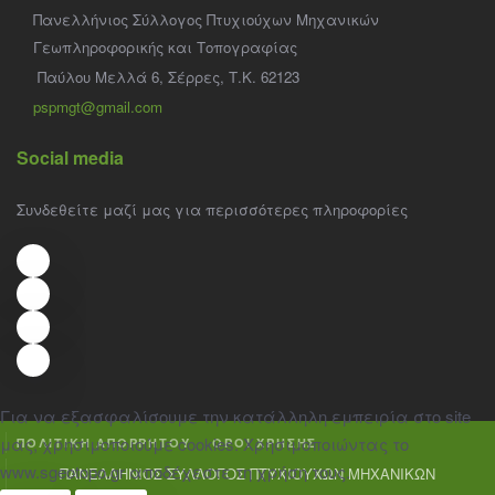
Πανελλήνιος Σύλλογος Πτυχιούχων Μηχανικών
Γεωπληροφορικής και Τοπογραφίας
Παύλου Μελλά 6, Σέρρες, Τ.Κ. 62123
pspmgt@gmail.com
Social media
Συνδεθείτε μαζί μας για περισσότερες πληροφορίες
Για να εξασφαλίσουμε την κατάλληλη εμπειρία στο site
μας, χρησιμοποιούμε cookies. Χρησιμοποιώντας το
ΠΟΛΙΤΙΚΗ ΑΠΟΡΡΗΤΟΥ
ΟΡΟΙ ΧΡΗΣΗΣ
www.sgeotopo.gr αποδέχεστε τη χρήση τους.
ΠΑΝΕΛΛΗΝΙΟΣ ΣΥΛΛΟΓΟΣ ΠΤΥΧΙΟΥΧΩΝ ΜΗΧΑΝΙΚΩΝ